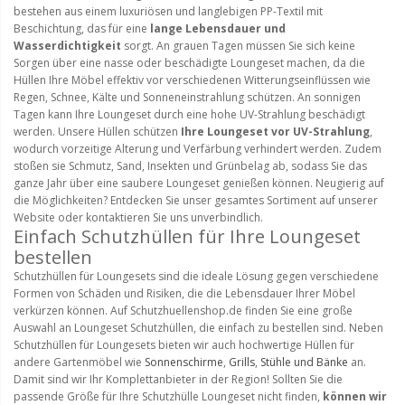
bestehen aus einem luxuriösen und langlebigen PP-Textil mit
Beschichtung, das für eine
lange Lebensdauer und
Wasserdichtigkeit
sorgt. An grauen Tagen müssen Sie sich keine
Sorgen über eine nasse oder beschädigte Loungeset machen, da die
Hüllen Ihre Möbel effektiv vor verschiedenen Witterungseinflüssen wie
Regen, Schnee, Kälte und Sonneneinstrahlung schützen. An sonnigen
Tagen kann Ihre Loungeset durch eine hohe UV-Strahlung beschädigt
werden. Unsere Hüllen schützen
Ihre Loungeset vor UV-Strahlung
,
wodurch vorzeitige Alterung und Verfärbung verhindert werden. Zudem
stoßen sie Schmutz, Sand, Insekten und Grünbelag ab, sodass Sie das
ganze Jahr über eine saubere Loungeset genießen können. Neugierig auf
die Möglichkeiten? Entdecken Sie unser gesamtes Sortiment auf unserer
Website oder kontaktieren Sie uns unverbindlich.
Einfach Schutzhüllen für Ihre Loungeset
bestellen
Schutzhüllen für Loungesets sind die ideale Lösung gegen verschiedene
Formen von Schäden und Risiken, die die Lebensdauer Ihrer Möbel
verkürzen können. Auf Schutzhuellenshop.de finden Sie eine große
Auswahl an Loungeset Schutzhüllen, die einfach zu bestellen sind. Neben
Schutzhüllen für Loungesets bieten wir auch hochwertige Hüllen für
andere Gartenmöbel wie
Sonnenschirme
,
Grills
,
Stühle und Bänke
an.
Damit sind wir Ihr Komplettanbieter in der Region! Sollten Sie die
passende Größe für Ihre Schutzhülle Loungeset nicht finden,
können wir